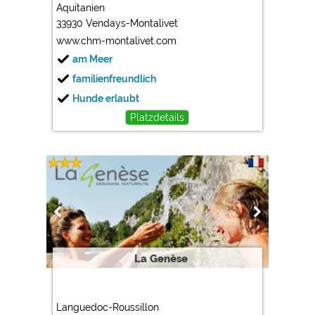
Aquitanien
33930 Vendays-Montalivet
www.chm-montalivet.com
am Meer
familienfreundlich
Hunde erlaubt
Platzdetails
La Genèse
Languedoc-Roussillon