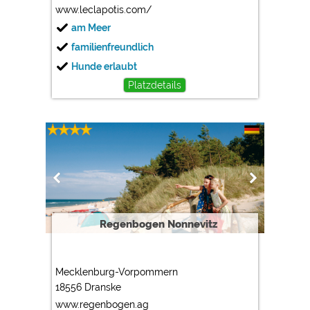
www.leclapotis.com/
am Meer
familienfreundlich
Hunde erlaubt
Platzdetails
Regenbogen Nonnevitz
Mecklenburg-Vorpommern
18556 Dranske
www.regenbogen.ag