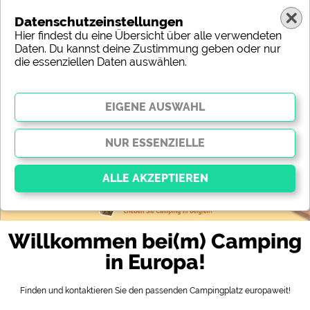
Datenschutzeinstellungen
Hier findest du eine Übersicht über alle verwendeten
Daten. Du kannst deine Zustimmung geben oder nur
die essenziellen Daten auswählen.
Europa
Region
Typ
Lage
Charakteristik
Sterne
Sanitäre Ausstattung
Service
Freizeitmöglichkeiten
Karte
Essenziell
Willkommen bei(m) Camping
Essenzielle Cookies ermöglichen grundlegende
Funktionen und sind für die einwandfreie Funktion
in Europa!
der Website dringend erforderlich. Ohne diese
Cookies werden Teile der Website
nicht
funktionieren
.
Finden und kontaktieren Sie den passenden Campingplatz europaweit!