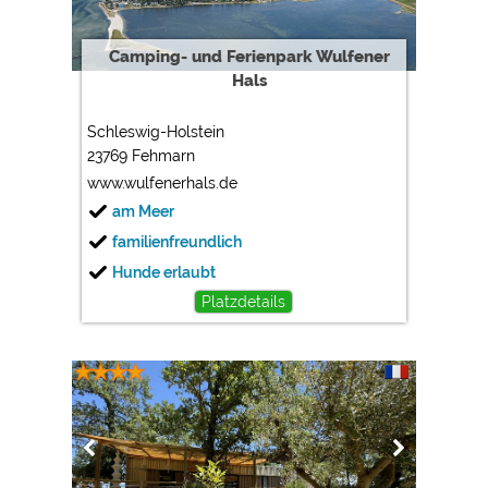
Google Analytics
https://policies.google.com/privacy
Camping- und Ferienpark Wulfener
Hals
Marketing
Schleswig-Holstein
Google Ads
23769 Fehmarn
https://policies.google.com/privacy
www.wulfenerhals.de
Google AdSense
am Meer
https://policies.google.com/privacy
familienfreundlich
Google Remarketing
Hunde erlaubt
https://policies.google.com/privacy
Platzdetails
Die Cookieeinstellungen können jeder Zeit im Footer
über "COOKIES" geändert werden!