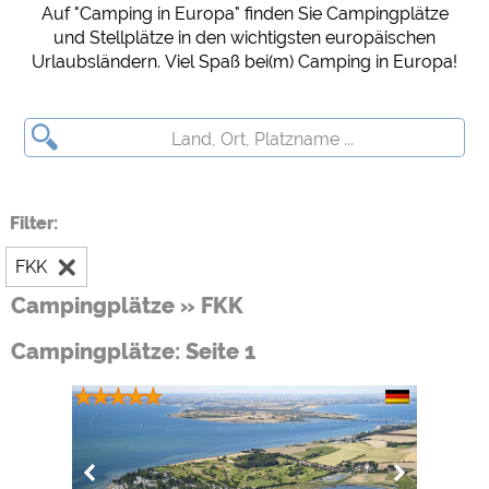
Auf "Camping in Europa" finden Sie Campingplätze
Social Media
und Stellplätze in den wichtigsten europäischen
Urlaubsländern. Viel Spaß bei(m) Camping in Europa!
Campingplatzvorschau (Vorschau der Internetseiten von
Campingplätzen)
siehe Datenschutzerklärung des jeweiligen Anbieters
Facebook (Vorschau der Facebookseite von Campingplätzen)
https://www.facebook.com/about/privacy/
Filter:
Externe Medien
FKK
YouTube (Videos von Campingplätzen)
https://policies.google.com/privacy
Campingplätze » FKK
Google Maps (Kartensuche, Anfahrt usw.)
Campingplätze: Seite 1
https://policies.google.com/privacy
Google reCAPTCHA (Formulare)
https://policies.google.com/privacy
Statistiken