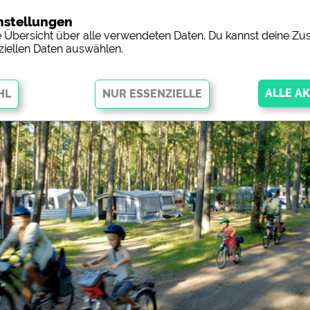
nstellungen
Campingp
ne Übersicht über alle verwendeten Daten. Du kannst deine 
ziellen Daten auswählen.
öglichen grundlegende Funktionen und sind für die einwandfreie
ingend erforderlich. Ohne diese Cookies werden Teile der Website
nicht
orschau der Internetseiten von
siehe Datenschutzerklärung des jeweil
 Facebookseite von Campingplätzen)
https://www.facebook.com/about/pr