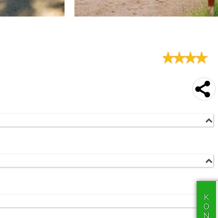
Wald
Juliusruh (12 km)
werden!
Sassnitz (30-50 km)
qm
stelle:
A20 ()