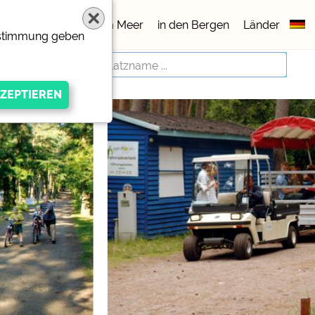
lätze
5 Sterne
am Meer
in den Bergen
Länder
Zustimmung geben
igen Anbieters
ivacy/