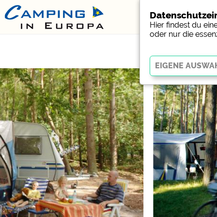
Datenschutzei
Hier findest du ei
oder nur die essen
Essenziell
Essenzielle Cookies erm
Funktion der Website dr
funktionieren
.
Social Media
Campingplatzvorschau (V
Campingplätzen)
Facebook (Vorschau der