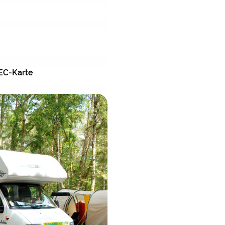
Theater / Konzert Putbu
Großveranstaltungen / Fe
Natur- / Nationalpark N
Shopping Stralsund
EC-Karte