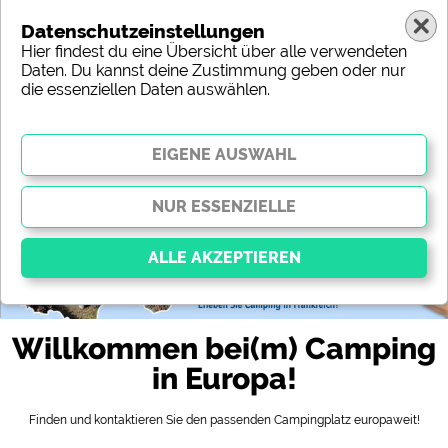
Datenschutzeinstellungen
Hier findest du eine Übersicht über alle verwendeten
Daten. Du kannst deine Zustimmung geben oder nur
die essenziellen Daten auswählen.
Europa
Region
Typ
Lage
Charakteristik
Sterne
Sanitäre Ausstattung
Service
Freizeitmöglichkeiten
Karte
Essenziell
Willkommen bei(m) Camping
Essenzielle Cookies ermöglichen grundlegende
Funktionen und sind für die einwandfreie Funktion
in Europa!
der Website dringend erforderlich. Ohne diese
Cookies werden Teile der Website
nicht
funktionieren
.
Finden und kontaktieren Sie den passenden Campingplatz europaweit!