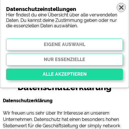
Datenschutzeinstellungen
Hier findest du eine Übersicht über alle verwendeten
Daten. Du kannst deine Zustimmung geben oder nur
die essenziellen Daten auswählen.
Datenschutzerklärung
Essenziell
Datenschutzerklärung
Essenzielle Cookies ermöglichen grundlegende
Funktionen und sind für die einwandfreie Funktion
der Website dringend erforderlich. Ohne diese
Wir freuen uns sehr über Ihr Interesse an unserem
Cookies werden Teile der Website
nicht
Unternehmen. Datenschutz hat einen besonders hohen
funktionieren
.
Stellenwert für die Geschäftsleitung der simply network