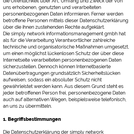
die Öffentlichkeit über Art, Umfang und Zweck der von
Google Analytics
uns erhobenen, genutzten und verarbeiteten
personenbezogenen Daten informieren. Ferner werden
https://policies.google.com/privacy
betroffene Personen mittels dieser Datenschutzerklärung
über die ihnen zustehenden Rechte aufgeklärt.
Marketing
Die simply network informationsmanagement gmbh hat
als für die Verarbeitung Verantwortlicher zahlreiche
Google Ads
technische und organisatorische Maßnahmen umgesetzt,
https://policies.google.com/privacy
um einen möglichst lückenlosen Schutz der über diese
Google AdSense
Internetseite verarbeiteten personenbezogenen Daten
https://policies.google.com/privacy
sicherzustellen. Dennoch können Internetbasierte
Google Remarketing
Datenübertragungen grundsätzlich Sicherheitslücken
aufweisen, sodass ein absoluter Schutz nicht
https://policies.google.com/privacy
gewährleistet werden kann. Aus diesem Grund steht es
jeder betroffenen Person frei, personenbezogene Daten
Die Cookieeinstellungen können jeder Zeit im Footer
auch auf alternativen Wegen, beispielsweise telefonisch,
über "COOKIES" geändert werden!
an uns zu übermitteln.
1. Begriffsbestimmungen
Die Datenschutzerklärung der simply network