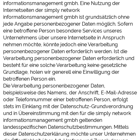
informationsmanagement gmbh. Eine Nutzung der
Internetseiten der simply network
Social Media
informationsmanagement gmbh ist grundsätzlich ohne
Campingplatzvorschau (Vorschau der Internetseiten von
jede Angabe personenbezogener Daten möglich. Sofern
Campingplätzen)
eine betroffene Person besondere Services unseres
siehe Datenschutzerklärung des jeweiligen Anbieters
Unternehmens über unsere Internetseite in Anspruch
Facebook (Vorschau der Facebookseite von Campingplätzen)
nehmen möchte, könnte jedoch eine Verarbeitung
https://www.facebook.com/about/privacy/
personenbezogener Daten erforderlich werden. Ist die
Verarbeitung personenbezogener Daten erforderlich und
besteht für eine solche Verarbeitung keine gesetzliche
Externe Medien
Grundlage, holen wir generell eine Einwilligung der
YouTube (Videos von Campingplätzen)
betroffenen Person ein.
https://policies.google.com/privacy
Die Verarbeitung personenbezogener Daten,
beispielsweise des Namens, der Anschrift, E-Mail-Adresse
Google Maps (Kartensuche, Anfahrt usw.)
oder Telefonnummer einer betroffenen Person, erfolgt
https://policies.google.com/privacy
stets im Einklang mit der Datenschutz-Grundverordnung
Google reCAPTCHA (Formulare)
und in Übereinstimmung mit den für die simply network
https://policies.google.com/privacy
informationsmanagement gmbh geltenden
landesspezifischen Datenschutzbestimmungen. Mittels
dieser Datenschutzerklärung möchte unser Unternehmen
Statistiken