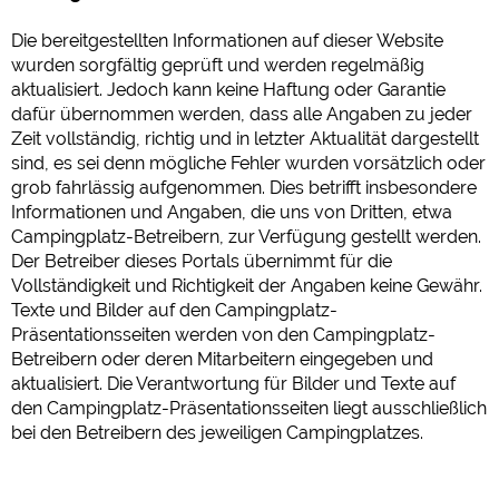
Google Analytics
Die bereitgestellten Informationen auf dieser Website
https://policies.google.com/privacy
wurden sorgfältig geprüft und werden regelmäßig
aktualisiert. Jedoch kann keine Haftung oder Garantie
dafür übernommen werden, dass alle Angaben zu jeder
Marketing
Zeit vollständig, richtig und in letzter Aktualität dargestellt
Google Ads
sind, es sei denn mögliche Fehler wurden vorsätzlich oder
https://policies.google.com/privacy
grob fahrlässig aufgenommen. Dies betrifft insbesondere
Informationen und Angaben, die uns von Dritten, etwa
Google AdSense
Campingplatz-Betreibern, zur Verfügung gestellt werden.
https://policies.google.com/privacy
Der Betreiber dieses Portals übernimmt für die
Google Remarketing
Vollständigkeit und Richtigkeit der Angaben keine Gewähr.
https://policies.google.com/privacy
Texte und Bilder auf den Campingplatz-
Präsentationsseiten werden von den Campingplatz-
Betreibern oder deren Mitarbeitern eingegeben und
Die Cookieeinstellungen können jeder Zeit im Footer
aktualisiert. Die Verantwortung für Bilder und Texte auf
über "COOKIES" geändert werden!
den Campingplatz-Präsentationsseiten liegt ausschließlich
bei den Betreibern des jeweiligen Campingplatzes.