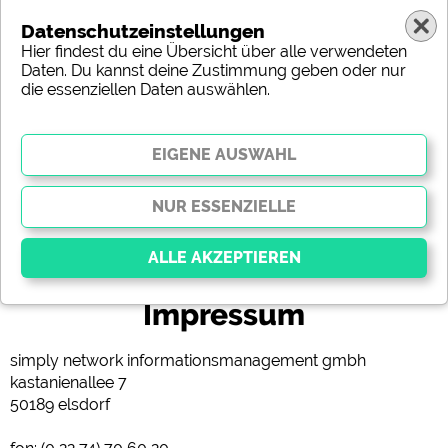
Datenschutzeinstellungen
Hier findest du eine Übersicht über alle verwendeten
Daten. Du kannst deine Zustimmung geben oder nur
die essenziellen Daten auswählen.
(c) shutterstock
Impressum
Essenziell
Essenzielle Cookies ermöglichen grundlegende
simply network informationsmanagement gmbh
Funktionen und sind für die einwandfreie Funktion
kastanienallee 7
der Website dringend erforderlich. Ohne diese
Cookies werden Teile der Website
nicht
50189 elsdorf
funktionieren
.