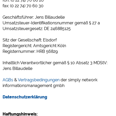
fon: (0 22 74) 70 60 20
fax: (0 22 74) 70 60 30
Social Media
Campingplatzvorschau (Vorschau der Internetseiten von
Geschäftsführer: Jens Billaudelle
Campingplätzen)
Umsatzsteuer-Identifikationsnummer gemäß § 27 a
siehe Datenschutzerklärung des jeweiligen Anbieters
Umsatzsteuergesetz: DE 246885125
Facebook (Vorschau der Facebookseite von Campingplätzen)
Sitz der Gesellschaft: Elsdorf
https://www.facebook.com/about/privacy/
Registergericht: Amtsgericht Köln
Registernummer: HRB 56829
Externe Medien
Inhaltlich Verantwortlicher gemäß § 10 Absatz 3 MDStV:
YouTube (Videos von Campingplätzen)
Jens Billaudelle
https://policies.google.com/privacy
Google Maps (Kartensuche, Anfahrt usw.)
AGBs
&
Vertragsbedingungen
der simply network
https://policies.google.com/privacy
informationsmanagement gmbh
Google reCAPTCHA (Formulare)
Datenschutzerklärung
https://policies.google.com/privacy
Haftungshinweis:
Statistiken