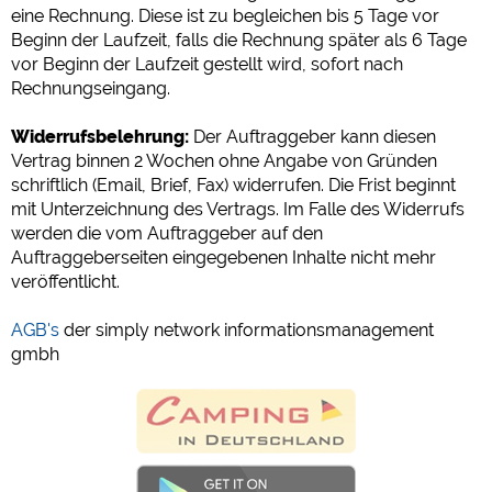
eine Rechnung. Diese ist zu begleichen bis 5 Tage vor
Google Analytics
Beginn der Laufzeit, falls die Rechnung später als 6 Tage
https://policies.google.com/privacy
vor Beginn der Laufzeit gestellt wird, sofort nach
Rechnungseingang.
Marketing
Widerrufsbelehrung:
Der Auftraggeber kann diesen
Google Ads
Vertrag binnen 2 Wochen ohne Angabe von Gründen
https://policies.google.com/privacy
schriftlich (Email, Brief, Fax) widerrufen. Die Frist beginnt
mit Unterzeichnung des Vertrags. Im Falle des Widerrufs
Google AdSense
werden die vom Auftraggeber auf den
https://policies.google.com/privacy
Auftraggeberseiten eingegebenen Inhalte nicht mehr
Google Remarketing
veröffentlicht.
https://policies.google.com/privacy
AGB's
der simply network informationsmanagement
gmbh
Die Cookieeinstellungen können jeder Zeit im Footer
über "COOKIES" geändert werden!