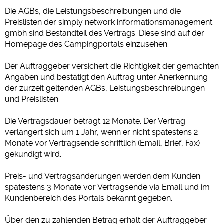
Die AGBs, die Leistungsbeschreibungen und die
Social Media
Preislisten der simply network informationsmanagement
Campingplatzvorschau (Vorschau der Internetseiten von
gmbh sind Bestandteil des Vertrags. Diese sind auf der
Campingplätzen)
Homepage des Campingportals einzusehen.
siehe Datenschutzerklärung des jeweiligen Anbieters
Facebook (Vorschau der Facebookseite von Campingplätzen)
Der Auftraggeber versichert die Richtigkeit der gemachten
Angaben und bestätigt den Auftrag unter Anerkennung
https://www.facebook.com/about/privacy/
der zurzeit geltenden AGBs, Leistungsbeschreibungen
und Preislisten.
Externe Medien
Die Vertragsdauer beträgt 12 Monate. Der Vertrag
YouTube (Videos von Campingplätzen)
verlängert sich um 1 Jahr, wenn er nicht spätestens 2
https://policies.google.com/privacy
Monate vor Vertragsende schriftlich (Email, Brief, Fax)
Google Maps (Kartensuche, Anfahrt usw.)
gekündigt wird.
https://policies.google.com/privacy
Preis- und Vertragsänderungen werden dem Kunden
Google reCAPTCHA (Formulare)
spätestens 3 Monate vor Vertragsende via Email und im
https://policies.google.com/privacy
Kundenbereich des Portals bekannt gegeben.
Über den zu zahlenden Betrag erhält der Auftraggeber
Statistiken