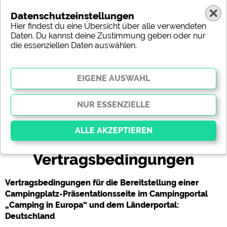
Datenschutzeinstellungen
Hier findest du eine Übersicht über alle verwendeten
Daten. Du kannst deine Zustimmung geben oder nur
die essenziellen Daten auswählen.
(c) shutterstock
Vertragsbedingungen
Essenziell
Essenzielle Cookies ermöglichen grundlegende
Vertragsbedingungen für die Bereitstellung einer
Funktionen und sind für die einwandfreie Funktion
Campingplatz-Präsentationsseite im Campingportal
der Website dringend erforderlich. Ohne diese
Cookies werden Teile der Website
nicht
„Camping in Europa“ und dem Länderportal:
funktionieren
.
Deutschland