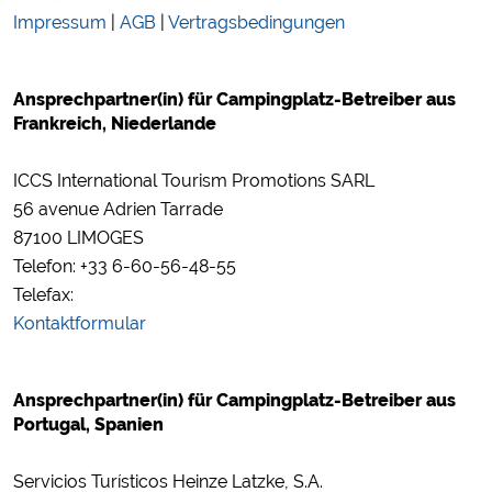
Impressum
|
AGB
|
Vertragsbedingungen
Social Media
Campingplatzvorschau (Vorschau der Internetseiten von
Campingplätzen)
Ansprechpartner(in) für Campingplatz-Betreiber aus
siehe Datenschutzerklärung des jeweiligen Anbieters
Frankreich, Niederlande
Facebook (Vorschau der Facebookseite von Campingplätzen)
https://www.facebook.com/about/privacy/
ICCS International Tourism Promotions SARL
56 avenue Adrien Tarrade
87100 LIMOGES
Externe Medien
Telefon: +33 6-60-56-48-55
YouTube (Videos von Campingplätzen)
Telefax:
https://policies.google.com/privacy
Kontaktformular
Google Maps (Kartensuche, Anfahrt usw.)
https://policies.google.com/privacy
Google reCAPTCHA (Formulare)
Ansprechpartner(in) für Campingplatz-Betreiber aus
https://policies.google.com/privacy
Portugal, Spanien
Servicios Turísticos Heinze Latzke, S.A.
Statistiken