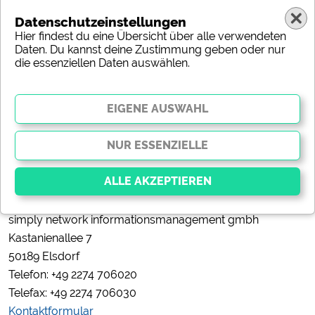
Datenschutzeinstellungen
Hier findest du eine Übersicht über alle verwendeten
Daten. Du kannst deine Zustimmung geben oder nur
die essenziellen Daten auswählen.
(c) shutterstock
simply network informationsmanagement gmbh
Essenziell
Kastanienallee 7
Essenzielle Cookies ermöglichen grundlegende
50189 Elsdorf
Funktionen und sind für die einwandfreie Funktion
der Website dringend erforderlich. Ohne diese
Telefon: +49 2274 706020
Cookies werden Teile der Website
nicht
Telefax: +49 2274 706030
funktionieren
.
Kontaktformular