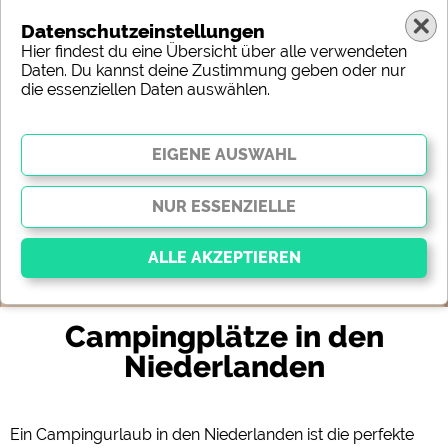
Datenschutzeinstellungen
Hier findest du eine Übersicht über alle verwendeten
Daten. Du kannst deine Zustimmung geben oder nur
die essenziellen Daten auswählen.
Niederlande
Region
Typ
Lage
Charakteristik
Sterne
Sanitäre Ausstattung
Service
Freizeitmöglichkeiten
Karte
Campingplätze in den
Essenziell
Essenzielle Cookies ermöglichen grundlegende
Niederlanden
Funktionen und sind für die einwandfreie Funktion
der Website dringend erforderlich. Ohne diese
Cookies werden Teile der Website
nicht
funktionieren
.
Ein Campingurlaub in den Niederlanden ist die perfekte