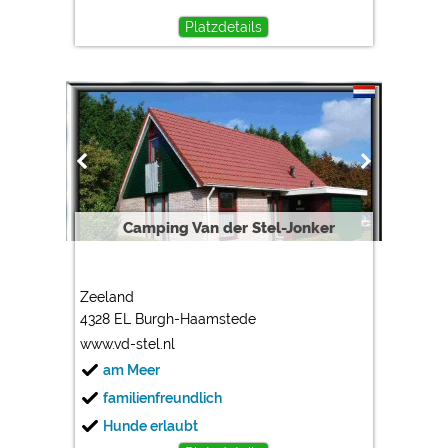
Platzdetails
Camping Van der Stel-Jonker
Zeeland
4328 EL Burgh-Haamstede
www.vd-stel.nl
am Meer
familienfreundlich
Hunde erlaubt