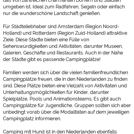
das von zahlreichen charmanten Dörfern und Städten
Google Analytics
umgeben ist. Ideal zum Radfahren, Segeln oder einfach
nur die wunderschöne Landschaft genießen.
https://policies.google.com/privacy
Für Städteliebhaber sind Amsterdam (Region Noord-
Marketing
Holland) und Rotterdam (Region Zuid-Holland) attraktive
Ziele. Diese Städte bieten eine Fülle von
Google Ads
Sehenswürdigkeiten und Aktivitäten, darunter Museen,
https://policies.google.com/privacy
Galerien, Geschäfte und Restaurants. Auch in der Nähe
Google AdSense
der Städte gibt es passende Campingplätze!
https://policies.google.com/privacy
Familien werden sich über die vielen familienfreundlichen
Google Remarketing
Campingplätze freuen, die in den Niederlanden zu finden
https://policies.google.com/privacy
sind. Diese Plätze bieten eine Vielzahl von Aktivitäten und
Unterhaltungsmöglichkeiten für Kinder, darunter
Spielplätze, Pools und Animationsteams. Es gibt auch
Die Cookieeinstellungen können jeder Zeit im Footer
über "COOKIES" geändert werden!
Campingplätze für Jugendliche, Gruppen sollten sich aber
unbedingt vorab über die Modalitäten auf dem jeweiligen
Campingplatz informieren.
Camping mit Hund ist in den Niederlanden ebenfalls