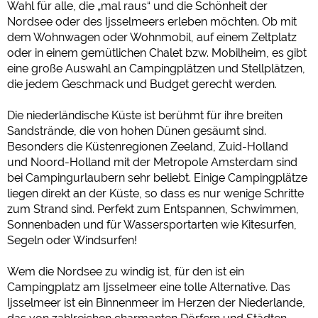
Wahl für alle, die „mal raus“ und die Schönheit der
Nordsee oder des Ijsselmeers erleben möchten. Ob mit
Social Media
dem Wohnwagen oder Wohnmobil, auf einem Zeltplatz
Campingplatzvorschau (Vorschau der Internetseiten von
oder in einem gemütlichen Chalet bzw. Mobilheim, es gibt
Campingplätzen)
eine große Auswahl an Campingplätzen und Stellplätzen,
siehe Datenschutzerklärung des jeweiligen Anbieters
die jedem Geschmack und Budget gerecht werden.
Facebook (Vorschau der Facebookseite von Campingplätzen)
https://www.facebook.com/about/privacy/
Die niederländische Küste ist berühmt für ihre breiten
Sandstrände, die von hohen Dünen gesäumt sind.
Besonders die Küstenregionen Zeeland, Zuid-Holland
Externe Medien
und Noord-Holland mit der Metropole Amsterdam sind
YouTube (Videos von Campingplätzen)
bei Campingurlaubern sehr beliebt. Einige Campingplätze
liegen direkt an der Küste, so dass es nur wenige Schritte
https://policies.google.com/privacy
zum Strand sind. Perfekt zum Entspannen, Schwimmen,
Google Maps (Kartensuche, Anfahrt usw.)
Sonnenbaden und für Wassersportarten wie Kitesurfen,
https://policies.google.com/privacy
Segeln oder Windsurfen!
Google reCAPTCHA (Formulare)
https://policies.google.com/privacy
Wem die Nordsee zu windig ist, für den ist ein
Campingplatz am Ijsselmeer eine tolle Alternative. Das
Ijsselmeer ist ein Binnenmeer im Herzen der Niederlande,
Statistiken