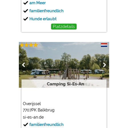
am Meer
familienfreundlich
Hunde erlaubt
Platzdetails
Camping Si-Es-An
Overijssel
7707PK Balkbrug
si-es-an.de
familienfreundlich