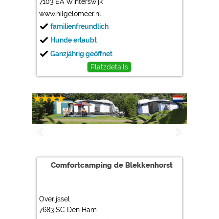
7103 EA Winterswijk
www.hilgelomeer.nl
familienfreundlich
Hunde erlaubt
Ganzjährig geöffnet
Platzdetails
Comfortcamping de Blekkenhorst
Overijssel
7683 SC Den Ham