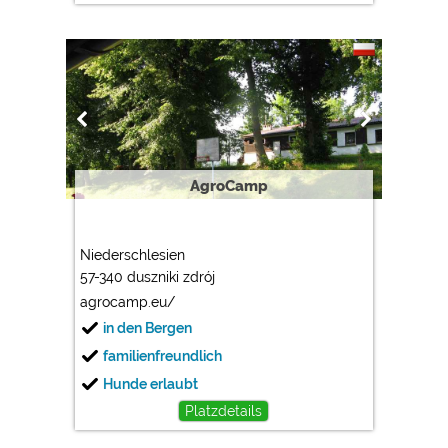
AgroCamp
Niederschlesien
57-340 duszniki zdrój
agrocamp.eu/
in den Bergen
familienfreundlich
Hunde erlaubt
Platzdetails