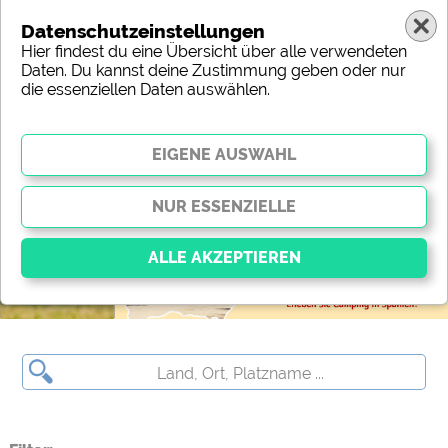
Datenschutzeinstellungen
Hier findest du eine Übersicht über alle verwendeten
Daten. Du kannst deine Zustimmung geben oder nur
die essenziellen Daten auswählen.
Polen
Region
Typ
Lage
Charakteristik
Sterne
Sanitäre Ausstattung
Service
Freizeitmöglichkeiten
Karte
Essenziell
Essenzielle Cookies ermöglichen grundlegende
Funktionen und sind für die einwandfreie Funktion
der Website dringend erforderlich. Ohne diese
Cookies werden Teile der Website
nicht
funktionieren
.