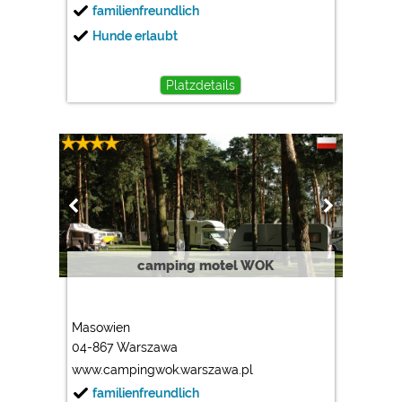
familienfreundlich
Google Analytics
Hunde erlaubt
https://policies.google.com/privacy
Platzdetails
Marketing
Google Ads
https://policies.google.com/privacy
Google AdSense
https://policies.google.com/privacy
Google Remarketing
https://policies.google.com/privacy
camping motel WOK
Die Cookieeinstellungen können jeder Zeit im Footer
über "COOKIES" geändert werden!
Masowien
04-867 Warszawa
www.campingwok.warszawa.pl
familienfreundlich