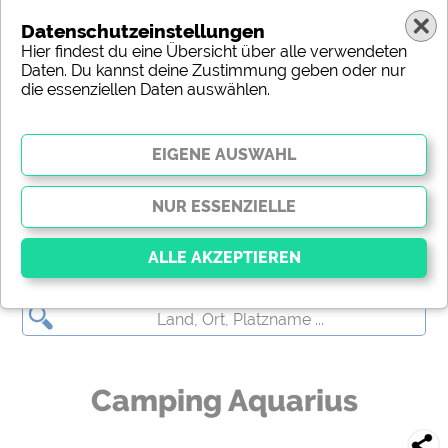
Datenschutzeinstellungen
Hier findest du eine Übersicht über alle verwendeten
Daten. Du kannst deine Zustimmung geben oder nur
die essenziellen Daten auswählen.
Camping Aquarius
Essenziell
Essenzielle Cookies ermöglichen grundlegende
Funktionen und sind für die einwandfreie Funktion
der Website dringend erforderlich. Ohne diese
Camping Aquarius
Cookies werden Teile der Website
nicht
funktionieren
.