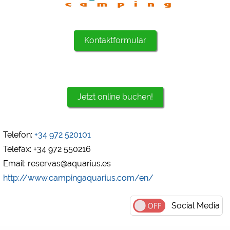
Google Analytics
https://policies.google.com/privacy
Kontaktformular
Marketing
Google Ads
https://policies.google.com/privacy
Jetzt online buchen!
Google AdSense
https://policies.google.com/privacy
Google Remarketing
Telefon:
+34 972 520101
https://policies.google.com/privacy
Telefax: +34 972 550216
Email: reservas@aquarius.es
Die Cookieeinstellungen können jeder Zeit im Footer
http://www.campingaquarius.com/en/
über "COOKIES" geändert werden!
Social Media