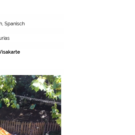
Burg / Schloss San Vicen
Reiten 6 km
Freizeitbad Camping Play
Surfen <0.5 km
Historischer Ort Santilla
ch, Spanisch
Thermalbad 30-50 km
Museum / Ausstellung Mu
urias
Wandern <0.5 km
Theater / Konzert Santa
Visakarte
Natur- / Nationalpark Pi
Tier- / Wildpark Cabárce
Shopping Unquera
Bedeutende Sportstätte