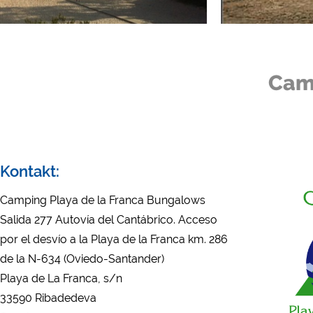
Externe Medien
YouTube (Videos von Ca
Google Maps (Kartensuch
Google reCAPTCHA (For
Camp
Statistiken
Google Analytics
Marketing
Kontakt:
Google Ads
Google AdSense
Camping Playa de la Franca Bungalows
Google Remarketing
Salida 277 Autovía del Cantábrico. Acceso
por el desvío a la Playa de la Franca km. 286
de la N-634 (Oviedo-Santander)
Die Cookieeinstell
Playa de La Franca, s/n
33590 Ribadedeva