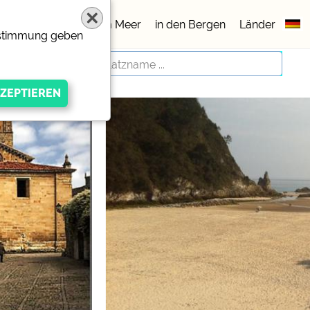
lätze
5 Sterne
am Meer
in den Bergen
Länder
Zustimmung geben
igen Anbieters
ivacy/