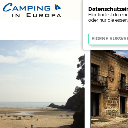
Datenschutzei
Hier findest du ei
oder nur die essen
Essenziell
Essenzielle Cookies erm
Funktion der Website dr
funktionieren
.
Social Media
Campingplatzvorschau (V
Campingplätzen)
Facebook (Vorschau der