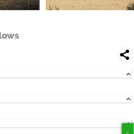
lows
Berge
werden!
m
Playa de la Franca (<0.5 km)
Colombres (4 km)
 23:00 & 08:00 - 23:00