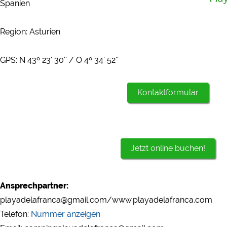
Spanien
Region: Asturien
GPS: N 43º 23' 30'' / O 4º 34' 52''
Kontaktformular
Jetzt online buchen!
Ansprechpartner:
playadelafranca@gmail.com/www.playadelafranca.com
Telefon:
Nummer anzeigen