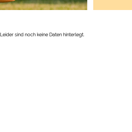
Externe Medien
YouTube (Videos von Ca
Google Maps (Kartensuch
Google reCAPTCHA (For
Leider sind noch keine Daten hinterlegt.
Statistiken
Google Analytics
Marketing
Google Ads
Google AdSense
Google Remarketing
Die Cookieeinstell