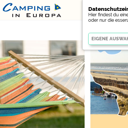
Datenschutzei
Hier findest du ei
oder nur die essen
Essenziell
Essenzielle Cookies erm
Funktion der Website dr
funktionieren
.
Social Media
Campingplatzvorschau (V
Campingplätzen)
Facebook (Vorschau der