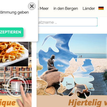
lätze
5 Sterne
am Meer
in den Bergen
Länder
Zustimmung geben
igen Anbieters
ivacy/