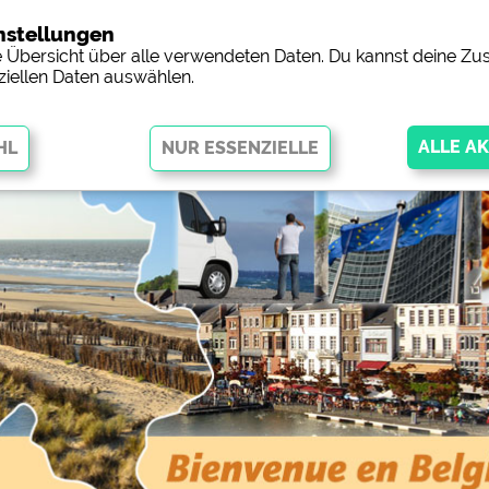
nstellungen
Campingp
ne Übersicht über alle verwendeten Daten. Du kannst deine 
ziellen Daten auswählen.
öglichen grundlegende Funktionen und sind für die einwandfreie
ingend erforderlich. Ohne diese Cookies werden Teile der Website
nicht
orschau der Internetseiten von
siehe Datenschutzerklärung des jeweil
 Facebookseite von Campingplätzen)
https://www.facebook.com/about/pr