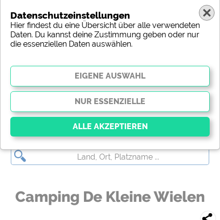
Datenschutzeinstellungen
Hier findest du eine Übersicht über alle verwendeten
Daten. Du kannst deine Zustimmung geben oder nur
die essenziellen Daten auswählen.
Camping De Kleine Wielen
Essenziell
Essenzielle Cookies ermöglichen grundlegende
Funktionen und sind für die einwandfreie Funktion
der Website dringend erforderlich. Ohne diese
Camping De Kleine Wielen
Cookies werden Teile der Website
nicht
funktionieren
.