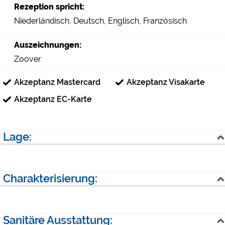
Rezeption spricht:
Niederländisch, Deutsch, Englisch, Französisch
Auszeichnungen:
Zoover
Akzeptanz Mastercard
Akzeptanz Visakarte
Akzeptanz EC-Karte
Lage:
See
Wald
Charakterisierung:
nächster Ort:
Leeuwarden (5 km)
Gesamtgröße:
15000 qm
nächste Stadt:
Saison:
01.04 - 01.10
Sanitäre Ausstattung: