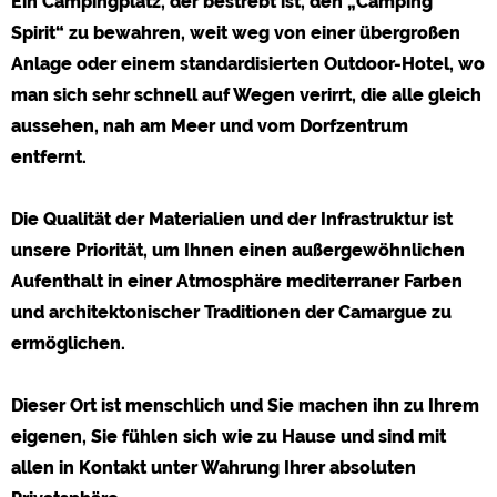
Ein Campingplatz, der bestrebt ist, den „Camping
Spirit“ zu bewahren, weit weg von einer übergroßen
Social Media
Anlage oder einem standardisierten Outdoor-Hotel, wo
Campingplatzvorschau (Vorschau der Internetseiten von
Campingplätzen)
man sich sehr schnell auf Wegen verirrt, die alle gleich
siehe Datenschutzerklärung des jeweiligen Anbieters
aussehen, nah am Meer und vom Dorfzentrum
Facebook (Vorschau der Facebookseite von Campingplätzen)
entfernt.
https://www.facebook.com/about/privacy/
Die Qualität der Materialien und der Infrastruktur ist
Externe Medien
unsere Priorität, um Ihnen einen außergewöhnlichen
YouTube (Videos von Campingplätzen)
Aufenthalt in einer Atmosphäre mediterraner Farben
https://policies.google.com/privacy
und architektonischer Traditionen der Camargue zu
Google Maps (Kartensuche, Anfahrt usw.)
ermöglichen.
https://policies.google.com/privacy
Google reCAPTCHA (Formulare)
Dieser Ort ist menschlich und Sie machen ihn zu Ihrem
https://policies.google.com/privacy
eigenen, Sie fühlen sich wie zu Hause und sind mit
allen in Kontakt unter Wahrung Ihrer absoluten
Statistiken