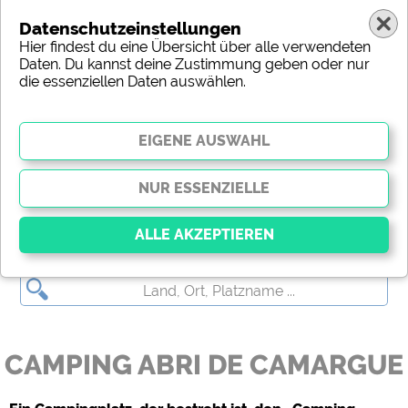
Datenschutzeinstellungen
Hier findest du eine Übersicht über alle verwendeten
Daten. Du kannst deine Zustimmung geben oder nur
die essenziellen Daten auswählen.
CAMPING ABRI DE CAMARGUE
Essenziell
Essenzielle Cookies ermöglichen grundlegende
Funktionen und sind für die einwandfreie Funktion
der Website dringend erforderlich. Ohne diese
CAMPING ABRI DE CAMARGUE
Cookies werden Teile der Website
nicht
funktionieren
.