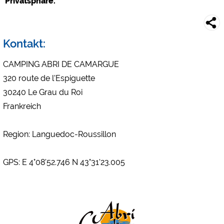
Privatsphäre.
Google Analytics
https://policies.google.com/privacy
Kontakt:
Marketing
CAMPING ABRI DE CAMARGUE
Google Ads
320 route de l'Espiguette
https://policies.google.com/privacy
30240 Le Grau du Roi
Google AdSense
Frankreich
https://policies.google.com/privacy
Google Remarketing
Region: Languedoc-Roussillon
https://policies.google.com/privacy
GPS: E 4°08'52.746 N 43°31'23.005
Die Cookieeinstellungen können jeder Zeit im Footer
über "COOKIES" geändert werden!