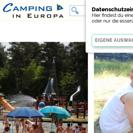
Datenschutzei
Hier findest du ei
oder nur die essen
Essenziell
Essenzielle Cookies erm
Funktion der Website dr
funktionieren
.
Social Media
Campingplatzvorschau (V
Campingplätzen)
Facebook (Vorschau der