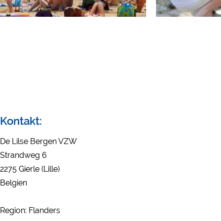
Externe Medien
YouTube (Videos von Ca
Google Maps (Kartensuch
Google reCAPTCHA (For
Statistiken
Google Analytics
Marketing
Kontakt:
Google Ads
Google AdSense
De Lilse Bergen VZW
Google Remarketing
Strandweg 6
2275 Gierle (Lille)
Belgien
Die Cookieeinstell
Region: Flanders