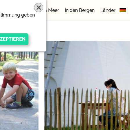
lätze
5 Sterne
am Meer
in den Bergen
Länder
Zustimmung geben
igen Anbieters
ivacy/