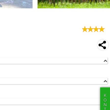
Wald
Gierle (3 km)
werden!
Turnhout (10 km)
m
KONTAKT
stelle:
E34 (2 km)