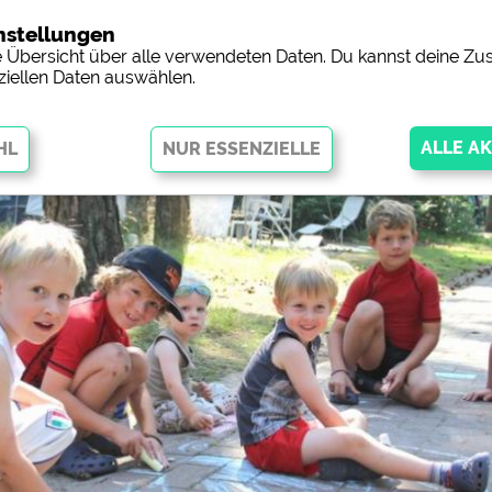
nstellungen
Campingp
ne Übersicht über alle verwendeten Daten. Du kannst deine 
ziellen Daten auswählen.
öglichen grundlegende Funktionen und sind für die einwandfreie
ingend erforderlich. Ohne diese Cookies werden Teile der Website
nicht
orschau der Internetseiten von
siehe Datenschutzerklärung des jeweil
 Facebookseite von Campingplätzen)
https://www.facebook.com/about/pr