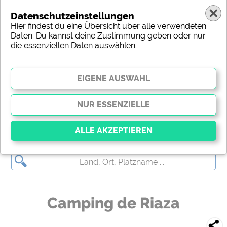
Datenschutzeinstellungen
Hier findest du eine Übersicht über alle verwendeten
Daten. Du kannst deine Zustimmung geben oder nur
die essenziellen Daten auswählen.
(c) shutterstock
Essenziell
Essenzielle Cookies ermöglichen grundlegende
Funktionen und sind für die einwandfreie Funktion
der Website dringend erforderlich. Ohne diese
Camping de Riaza
Cookies werden Teile der Website
nicht
funktionieren
.