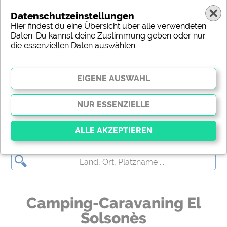
Datenschutzeinstellungen
Hier findest du eine Übersicht über alle verwendeten
Daten. Du kannst deine Zustimmung geben oder nur
die essenziellen Daten auswählen.
(c) shutterstock
Essenziell
Essenzielle Cookies ermöglichen grundlegende
Funktionen und sind für die einwandfreie Funktion
der Website dringend erforderlich. Ohne diese
Camping-Caravaning El
Cookies werden Teile der Website
nicht
funktionieren
.
Solsonès