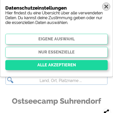
Datenschutzeinstellungen
Hier findest du eine Übersicht über alle verwendeten
Daten. Du kannst deine Zustimmung geben oder nur
die essenziellen Daten auswählen.
(c) shutterstock
Essenziell
Essenzielle Cookies ermöglichen grundlegende
Funktionen und sind für die einwandfreie Funktion
der Website dringend erforderlich. Ohne diese
Ostseecamp Suhrendorf
Cookies werden Teile der Website
nicht
funktionieren
.