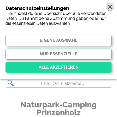
Datenschutzeinstellungen
Hier findest du eine Übersicht über alle verwendeten
Daten. Du kannst deine Zustimmung geben oder nur
die essenziellen Daten auswählen.
(c) shutterstock
Essenziell
Essenzielle Cookies ermöglichen grundlegende
Funktionen und sind für die einwandfreie Funktion
der Website dringend erforderlich. Ohne diese
Naturpark-Camping
Cookies werden Teile der Website
nicht
funktionieren
.
Prinzenholz