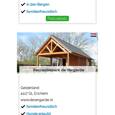
in den Bergen
familienfreundlich
Platzdetails
Recreatiepark de Vergarde
Gelderland
4117 GL Erichem
www.devergarde.nl
familienfreundlich
Hunde erlaubt