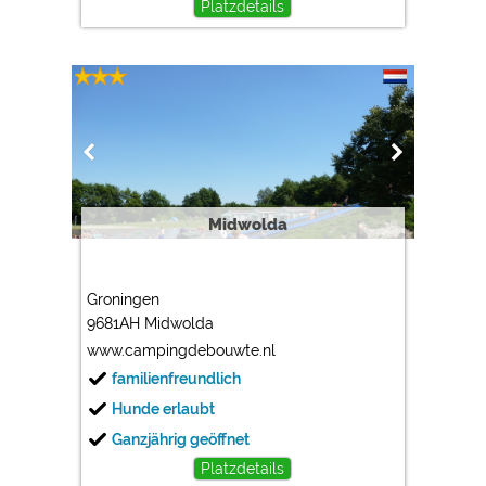
Platzdetails
Midwolda
Groningen
9681AH Midwolda
www.campingdebouwte.nl
familienfreundlich
Hunde erlaubt
Ganzjährig geöffnet
Platzdetails