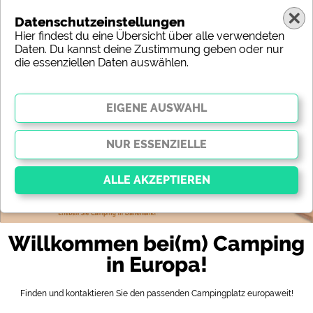
Datenschutzeinstellungen
Hier findest du eine Übersicht über alle verwendeten
Daten. Du kannst deine Zustimmung geben oder nur
die essenziellen Daten auswählen.
Europa
Region
Typ
Lage
Charakteristik
Sterne
Sanitäre Ausstattung
Service
Freizeitmöglichkeiten
Karte
Essenziell
Willkommen bei(m) Camping
Essenzielle Cookies ermöglichen grundlegende
Funktionen und sind für die einwandfreie Funktion
in Europa!
der Website dringend erforderlich. Ohne diese
Cookies werden Teile der Website
nicht
funktionieren
.
Finden und kontaktieren Sie den passenden Campingplatz europaweit!