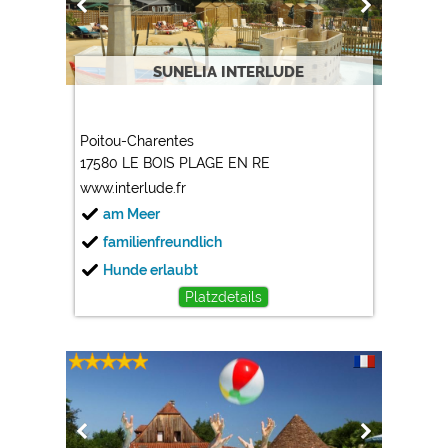
Google Analytics
https://policies.google.com/privacy
SUNELIA INTERLUDE
Marketing
Google Ads
Poitou-Charentes
https://policies.google.com/privacy
17580 LE BOIS PLAGE EN RE
www.interlude.fr
Google AdSense
am Meer
https://policies.google.com/privacy
familienfreundlich
Google Remarketing
Hunde erlaubt
https://policies.google.com/privacy
Platzdetails
Die Cookieeinstellungen können jeder Zeit im Footer
über "COOKIES" geändert werden!