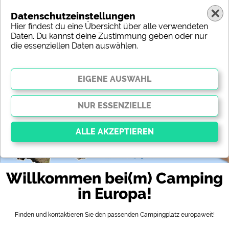
Datenschutzeinstellungen
Hier findest du eine Übersicht über alle verwendeten
Daten. Du kannst deine Zustimmung geben oder nur
die essenziellen Daten auswählen.
Europa
Region
Typ
Lage
Charakteristik
Sterne
Sanitäre Ausstattung
Service
Freizeitmöglichkeiten
Karte
Essenziell
Willkommen bei(m) Camping
Essenzielle Cookies ermöglichen grundlegende
Funktionen und sind für die einwandfreie Funktion
in Europa!
der Website dringend erforderlich. Ohne diese
Cookies werden Teile der Website
nicht
funktionieren
.
Finden und kontaktieren Sie den passenden Campingplatz europaweit!