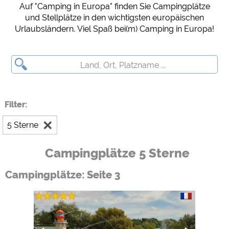
Auf "Camping in Europa" finden Sie Campingplätze
Social Media
und Stellplätze in den wichtigsten europäischen
Urlaubsländern. Viel Spaß bei(m) Camping in Europa!
Campingplatzvorschau (Vorschau der Internetseiten von
Campingplätzen)
siehe Datenschutzerklärung des jeweiligen Anbieters
Facebook (Vorschau der Facebookseite von Campingplätzen)
https://www.facebook.com/about/privacy/
Filter:
Externe Medien
5 Sterne
YouTube (Videos von Campingplätzen)
https://policies.google.com/privacy
Campingplätze 5 Sterne
Google Maps (Kartensuche, Anfahrt usw.)
https://policies.google.com/privacy
Campingplätze: Seite 3
Google reCAPTCHA (Formulare)
https://policies.google.com/privacy
Statistiken