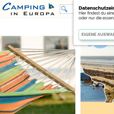
Datenschutzei
Hier findest du ei
oder nur die essen
Essenziell
Essenzielle Cookies erm
Funktion der Website dr
funktionieren
.
Social Media
Campingplatzvorschau (V
Campingplätzen)
Facebook (Vorschau der