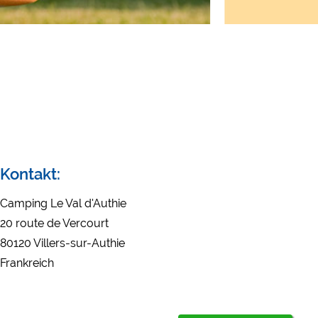
Externe Medien
YouTube (Videos von Ca
Google Maps (Kartensuch
Google reCAPTCHA (For
Statistiken
Google Analytics
Marketing
Kontakt:
Google Ads
Google AdSense
Camping Le Val d'Authie
Google Remarketing
20 route de Vercourt
80120 Villers-sur-Authie
Frankreich
Die Cookieeinstell