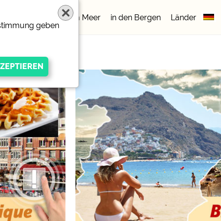
lätze
5 Sterne
am Meer
in den Bergen
Länder
Zustimmung geben
igen Anbieters
ivacy/