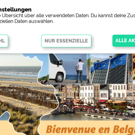
nstellungen
Campingp
ne Übersicht über alle verwendeten Daten. Du kannst deine 
ziellen Daten auswählen.
öglichen grundlegende Funktionen und sind für die einwandfreie
ingend erforderlich. Ohne diese Cookies werden Teile der Website
nicht
orschau der Internetseiten von
siehe Datenschutzerklärung des jeweil
 Facebookseite von Campingplätzen)
https://www.facebook.com/about/pr