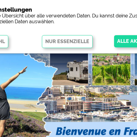
nstellungen
Campingp
ne Übersicht über alle verwendeten Daten. Du kannst deine 
ziellen Daten auswählen.
öglichen grundlegende Funktionen und sind für die einwandfreie
ingend erforderlich. Ohne diese Cookies werden Teile der Website
nicht
orschau der Internetseiten von
siehe Datenschutzerklärung des jeweil
 Facebookseite von Campingplätzen)
https://www.facebook.com/about/pr