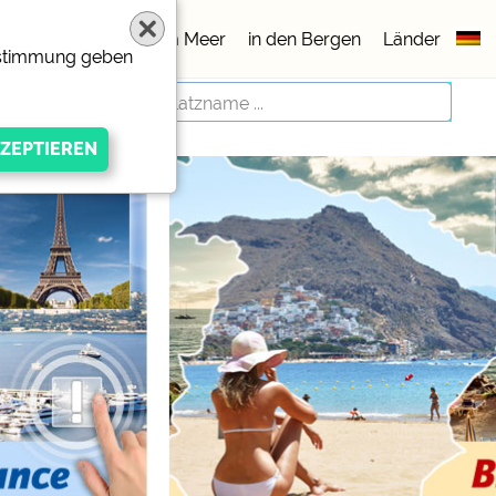
lätze
5 Sterne
am Meer
in den Bergen
Länder
Zustimmung geben
igen Anbieters
ivacy/