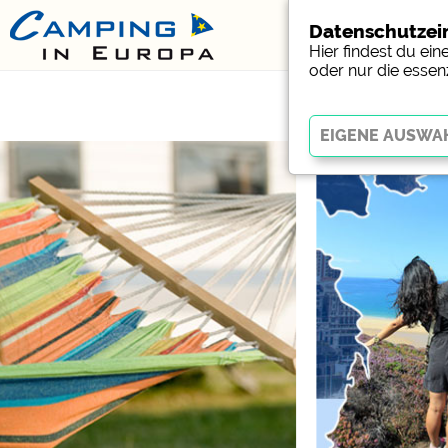
Datenschutzei
Hier findest du ei
oder nur die essen
Essenziell
Essenzielle Cookies erm
Funktion der Website dr
funktionieren
.
Social Media
Campingplatzvorschau (V
Campingplätzen)
Facebook (Vorschau der