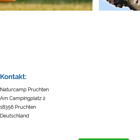
Externe Medien
YouTube (Videos von Ca
Google Maps (Kartensuch
Google reCAPTCHA (For
Statistiken
Google Analytics
Marketing
Kontakt:
Google Ads
Google AdSense
Naturcamp Pruchten
Google Remarketing
Am Campingplatz 2
18356 Pruchten
Deutschland
Die Cookieeinstell