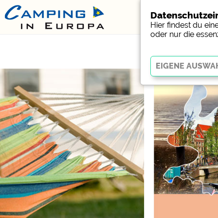
Datenschutzei
Hier findest du ei
oder nur die essen
Essenziell
Essenzielle Cookies erm
Funktion der Website dr
funktionieren
.
Social Media
Campingplatzvorschau (V
Campingplätzen)
Facebook (Vorschau der