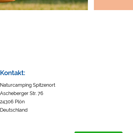
Externe Medien
YouTube (Videos von Ca
Google Maps (Kartensuch
Google reCAPTCHA (For
Statistiken
Google Analytics
Marketing
Kontakt:
Google Ads
Google AdSense
Naturcamping Spitzenort
Google Remarketing
Ascheberger Str. 76
24306 Plön
Deutschland
Die Cookieeinstell