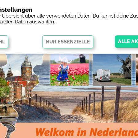
nstellungen
Campingp
ne Übersicht über alle verwendeten Daten. Du kannst deine 
ziellen Daten auswählen.
öglichen grundlegende Funktionen und sind für die einwandfreie
ingend erforderlich. Ohne diese Cookies werden Teile der Website
nicht
orschau der Internetseiten von
siehe Datenschutzerklärung des jeweil
 Facebookseite von Campingplätzen)
https://www.facebook.com/about/pr