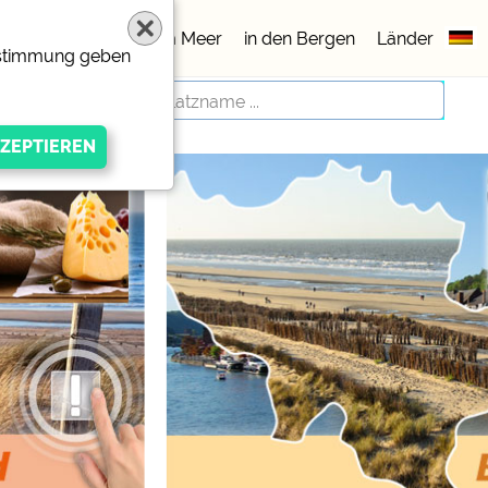
lätze
5 Sterne
am Meer
in den Bergen
Länder
Zustimmung geben
igen Anbieters
ivacy/